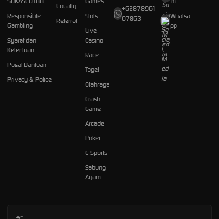
SUKASLOT88
Games
m
Loyalty
+62878961
Responsible
Slots
Whatsa
07863
Referral
Gambling
pp
Live
Syarat dan
Casino
Ketentuan
Race
Pusat Bantuan
Togel
Privacy & Police
Olahraga
Crash
Game
Arcade
Poker
E-Sports
Sabung
Ayam