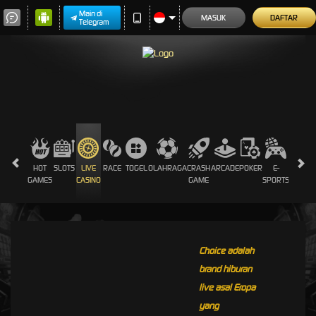
Main di
MASUK
DAFTAR
Telegram
HOT
SLOTS
LIVE
RACE
TOGEL
OLAHRAGA
CRASH
ARCADE
POKER
E-
SABUN
GAMES
CASINO
GAME
SPORTS
AYAM
Choice adalah
brand hiburan
live asal Eropa
yang