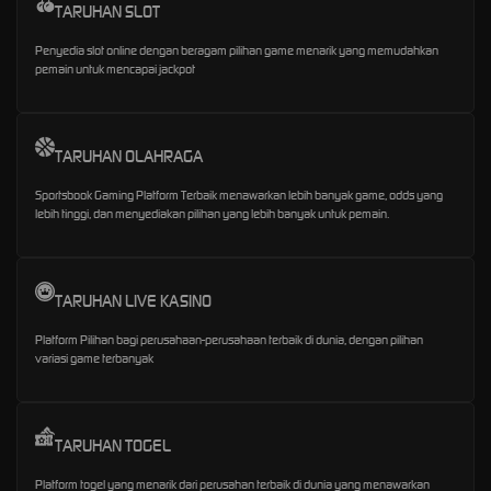
TARUHAN SLOT
Penyedia slot online dengan beragam pilihan game menarik yang memudahkan
pemain untuk mencapai jackpot
TARUHAN OLAHRAGA
Sportsbook Gaming Platform Terbaik menawarkan lebih banyak game, odds yang
lebih tinggi, dan menyediakan pilihan yang lebih banyak untuk pemain.
TARUHAN LIVE KASINO
Platform Pilihan bagi perusahaan-perusahaan terbaik di dunia, dengan pilihan
variasi game terbanyak
TARUHAN TOGEL
Platform togel yang menarik dari perusahan terbaik di dunia yang menawarkan