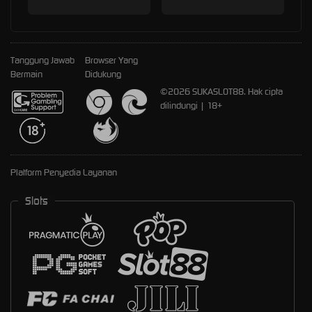
Tanggung Jawab
Browser Yang
Bermain
Didukung
©2026 SUKASLOT88. Hak cipta
dilindungi | 18+
Platform Penyedia Layanan
Slots