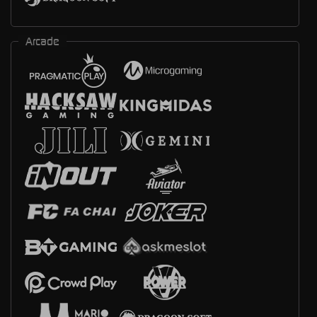
Arcade