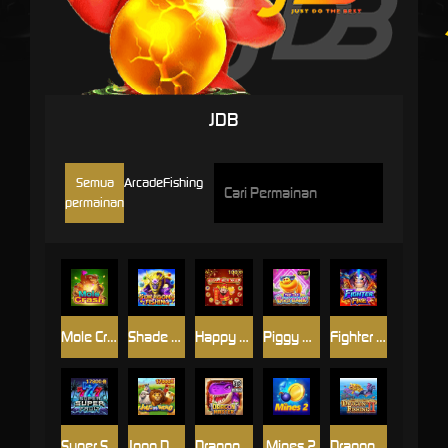
JDB
Semua
Arcade
Fishing
permainan
Mole Crash
Shade Dragons Fishing
Happy New Year
Piggy Bank TapTap
Fighter Fire
Super Super Fruit
Jogo Do Bicho
Dragon Master
Mines 2
Dragon Fishing II