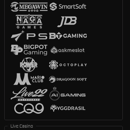
Live Casino