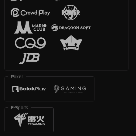
Poker
E-Sports