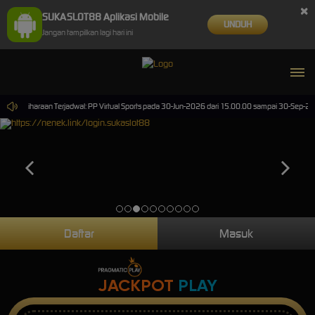
×
SUKASLOT88 Aplikasi Mobile
UNDUH
Jangan tampilkan lagi hari ini
Pemeliharaan Terjadwal: PP Virtual Sports pada 30-Jun-2026 dari 15.00.00 sampai 30-Sep-2026
Daftar
Masuk
JACKPOT
PLAY