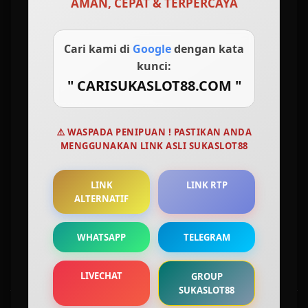
SUKASLOT88: Agen Slot
AMAN, CEPAT & TERPERCAYA
Gacor Hari Ini Link Slot88
Cari kami di
Google
dengan kata
Gampang Menang Slot777
kunci:
Terupdate
" CARISUKASLOT88.COM "
Sukaslot88 adalah agen
slot88
terupdate memudahkan para pemain dalam melalukan
aktivitas permainan slot online, kemudahan ini memberikan kesan jika bermain slot online
⚠️ WASPADA PENIPUAN ! PASTIKAN ANDA
bukanlah hal sulit melainkan sangat menguntungkan. Sukaslot88 juga memiliki peranan
MENGGUNAKAN LINK ASLI SUKASLOT88
penting terhadap siklus game slot online di tanah air sebab hampir dari 200 juta orang
selalu mengakses situs slot online Sukaslot88 ini, itulah alasan mengapa Sukaslot88 terus
LINK
LINK RTP
digemari oleh khalayak luas, bukan saja dari fitur terupdate nya yang telah terverifikasi
ALTERNATIF
dengan teknologi canggih saat ini namun juga service terbaik yang diberikan kepada
seluruh member Sukaslot88. Dengan beragam pilihan game
slot gacor
tersedia, tentunya
Sukaslot88 akan selalu diandalkan untuk memecahkan kemenangan terbesar bersama
WHATSAPP
TELEGRAM
slot88 gampang menang. Jadi bagi anda penikmat slot88 gampang menang, disinilah
tempatnya untuk anda berproses serta menggapai profit keuntungan menggiurkan.
LIVECHAT
GROUP
SUKASLOT88