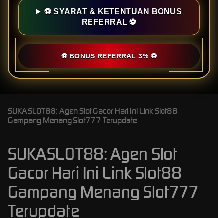
⚽ SYARAT & KETENTUAN BONUS
REFERRAL ⚽
⚽ BONUS REFERRAL 3% ⚽
SUKASLOT88: Agen Slot Gacor Hari Ini Link Slot88
Gampang Menang Slot777 Terupdate
SUKASLOT88: Agen Slot
Gacor Hari Ini Link Slot88
Gampang Menang Slot777
Terupdate